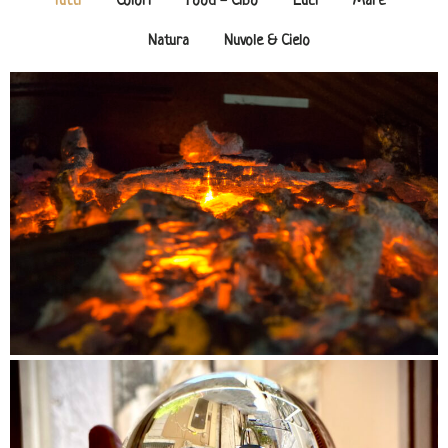
Tutti
Colori
Food - Cibo
Luci
Mare
Natura
Nuvole & Cielo